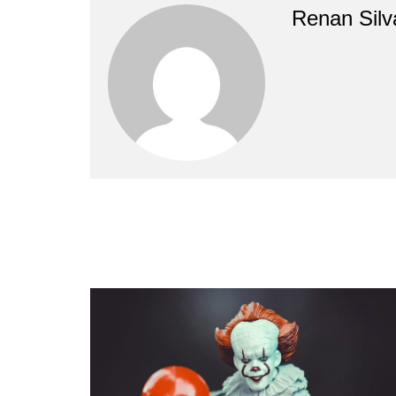
Renan Silv
Navegação
de
artigos