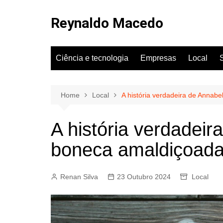
Skip
to
Reynaldo Macedo
content
Ciência e tecnologia
Empresas
Local
Home
Local
A história verdadeira de Annabe
A história verdadeir
boneca amaldiçoada
Renan Silva
23 Outubro 2024
Local