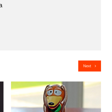
a
Next