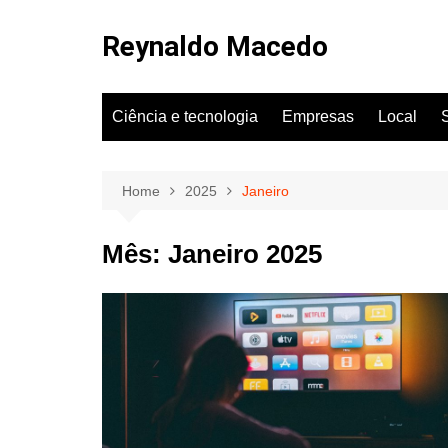
Skip
to
Reynaldo Macedo
content
Ciência e tecnologia
Empresas
Local
Home
2025
Janeiro
Mês:
Janeiro 2025