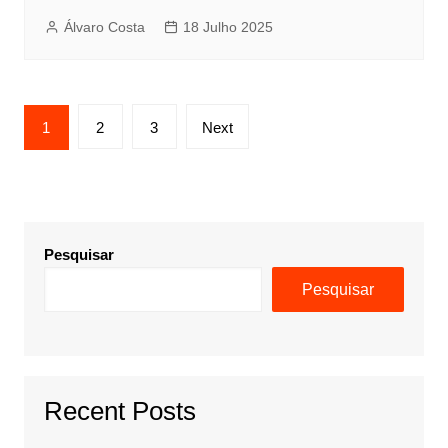
Álvaro Costa
18 Julho 2025
Paginação
1
2
3
Next
dos
conteúdos
Pesquisar
Pesquisar
Recent Posts