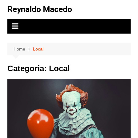
Skip
Reynaldo Macedo
to
content
Home
Local
Categoria:
Local