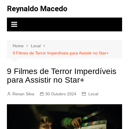
Skip
Reynaldo Macedo
to
content
Home
Local
9 Filmes de Terror Imperdíveis para Assistir no Star+
9 Filmes de Terror Imperdíveis
para Assistir no Star+
Renan Silva
30 Outubro 2024
Local