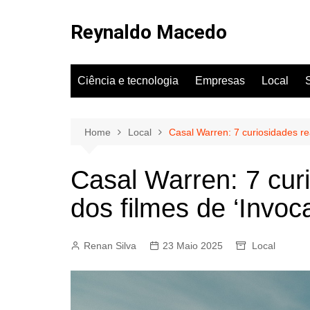
Skip
to
Reynaldo Macedo
content
Ciência e tecnologia
Empresas
Local
Home
Local
Casal Warren: 7 curiosidades rea
Casal Warren: 7 curi
dos filmes de ‘Invoc
Renan Silva
23 Maio 2025
Local