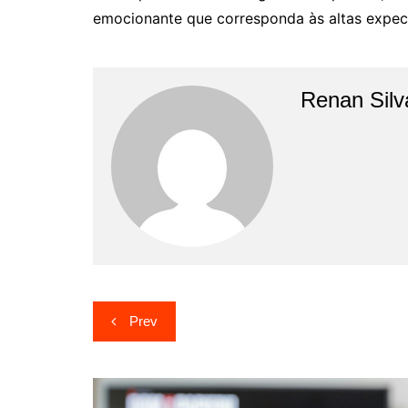
emocionante que corresponda às altas expect
Renan Silv
Navegação
Prev
de
artigos