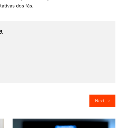
ativas dos fãs.
a
Next